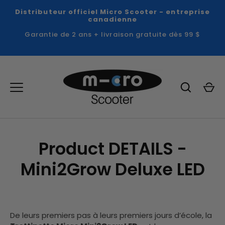
Passer
Distributeur officiel Micro Scooter - entreprise
au
canadienne
contenu
Garantie de 2 ans + livraison gratuite dès 99 $
Product DETAILS -
Mini2Grow Deluxe LED
De leurs premiers pas à leurs premiers jours d’école, la