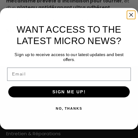
mécanisme breveté d’inclinaison pour tourner
, et
d’un
plateau antidérapant ultra adhérent
.
Les guidons lumineux ? Succès garanti.
WANT ACCESS TO THE
Sécurité -
Nous recommandons fortement le port du
casque lors de l’utilisation
LATEST MICRO NEWS?
Limite de poids - Jusqu’à 20 kg
Sign up to receive access to our latest updates and best
offers.
Email
SIGN ME UP!
À propos de Micro
NO, THANKS
Contactez-nous
Conseils de sécurité
Entretien & Réparations